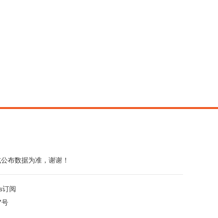
式公布数据为准，谢谢！
ss订阅
7号