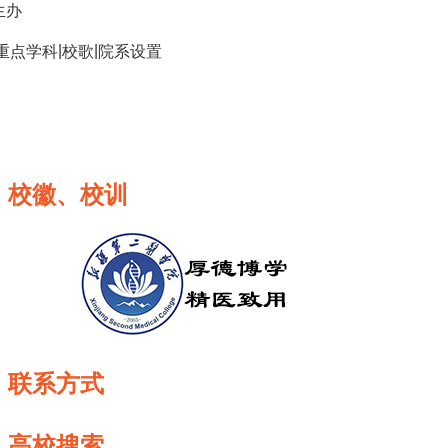
生办
|
|
重点学科
校歌
院系设置
校徽、校训
联系方式
高校搜索