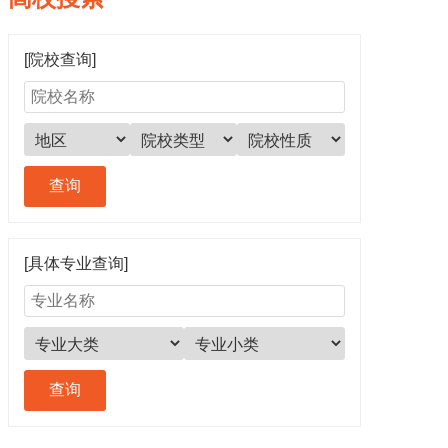
[院校查询]
[具体专业查询]