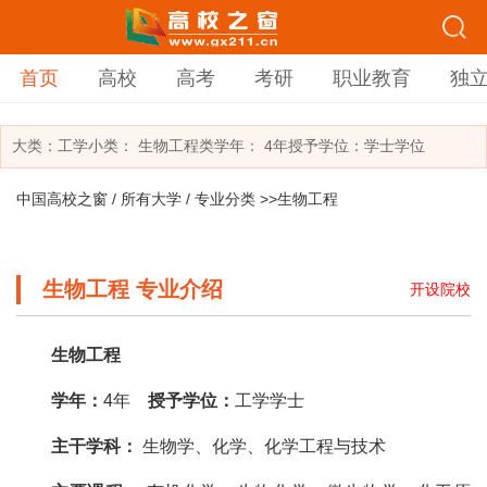
首页
高校
高考
考研
职业教育
独
大类：
工学
小类：
生物工程类
学年： 4年
授予学位：学士学位
中国高校之窗
/
所有大学
/
专业分类
>>生物工程
生物工程 专业介绍
开设院校
生物工程
学年：
4年
授予学位：
工学学士
主干学科：
生物学、化学、化学工程与技术