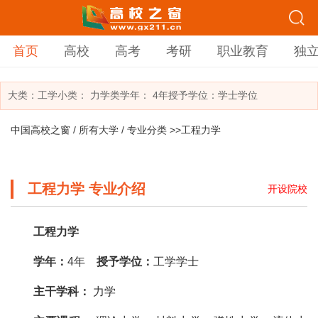
首页
高校
高考
考研
职业教育
独
大类：
工学
小类：
力学类
学年： 4年
授予学位：学士学位
中国高校之窗
/
所有大学
/
专业分类
>>工程力学
工程力学 专业介绍
开设院校
工程力学
学年：
4年
授予学位：
工学学士
主干学科：
力学