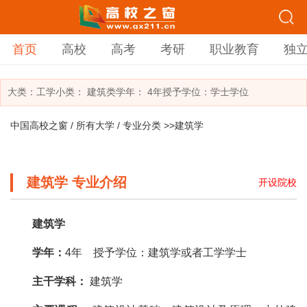
首页
高校
高考
考研
职业教育
独
大类：
工学
小类：
建筑类
学年： 4年
授予学位：学士学位
中国高校之窗
/
所有大学
/
专业分类
>>建筑学
建筑学 专业介绍
开设院校
建筑学
学年：
4年 授予学位：建筑学或者工学学士
主干学科：
建筑学