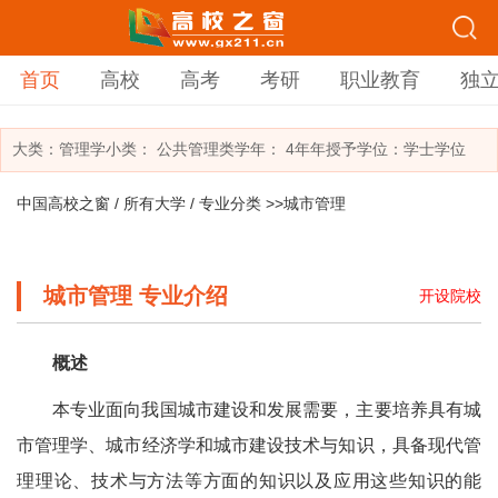
首页
高校
高考
考研
职业教育
独
大类：
管理学
小类：
公共管理类
学年： 4年年
授予学位：学士学位
中国高校之窗
/
所有大学
/
专业分类
>>城市管理
城市管理 专业介绍
开设院校
概述
本专业面向我国城市建设和发展需要，主要培养具有城
市管理学、城市经济学和城市建设技术与知识，具备现代管
理理论、技术与方法等方面的知识以及应用这些知识的能