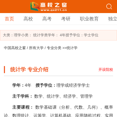
首页
高校
高考
考研
职业教育
独
大类：
理学
小类：
统计学类
学年： 4年
授予学位：学士学位
中国高校之窗
/
所有大学
/
专业分类
>>统计学
统计学 专业介绍
开设院校
学年：
4年
授予学位：
理学或经济学学士
主干学科：
数学、统计学、经济学、管理学
主要课程：
数学基础课（分析、代数、几何）、概率
论、数理统计、运筹学、计算机基础、应用随机过程、实用