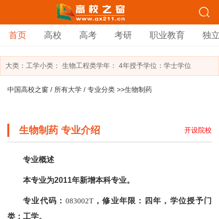
首页
高校
高考
考研
职业教育
独
大类：
工学
小类：
生物工程类
学年： 4年
授予学位：学士学位
中国高校之窗
/
所有大学
/
专业分类
>>生物制药
生物制药 专业介绍
开设院校
专业概述
本专业为2011年新增本科专业。
专业代码：
，修业年限：四年，学位授予门
083002T
类：工学。