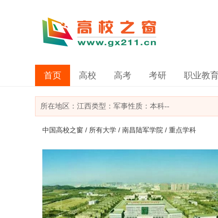
首页
高校
高考
考研
职业教
所在地区：
江西
类型：
军事
性质：本科
--
中国高校之窗
/
所有大学
/
南昌陆军学院
/ 重点学科