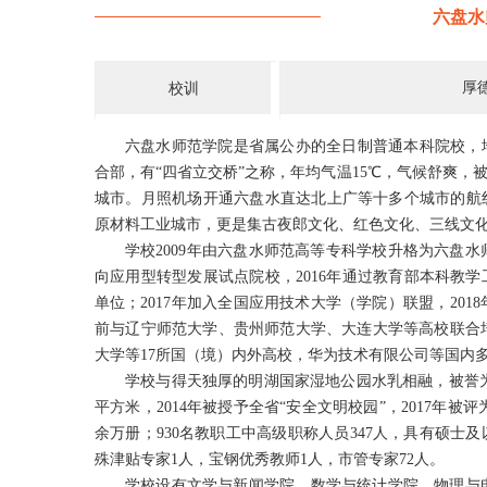
六盘水
厚
校训
六盘水师范学院是省属公办的全日制普通本科院校，
合部，有“四省立交桥”之称，年均气温15℃，气候舒爽，
城市。月照机场开通六盘水直达北上广等十多个城市的航
原材料工业城市，更是集古夜郎文化、红色文化、三线文
学校2009年由六盘水师范高等专科学校升格为六盘水师
向应用型转型发展试点院校，2016年通过教育部本科教
单位；2017年加入全国应用技术大学（学院）联盟，201
前与辽宁师范大学、贵州师范大学、大连大学等高校联合
大学等17所国（境）内外高校，华为技术有限公司等国内
学校与得天独厚的明湖国家湿地公园水乳相融，被誉为“贵
平方米，2014年被授予全省“安全文明校园”，2017年被评
余万册；930名教职工中高级职称人员347人，具有硕士及
殊津贴专家1人，宝钢优秀教师1人，市管专家72人。
学校设有文学与新闻学院、数学与统计学院、物理与