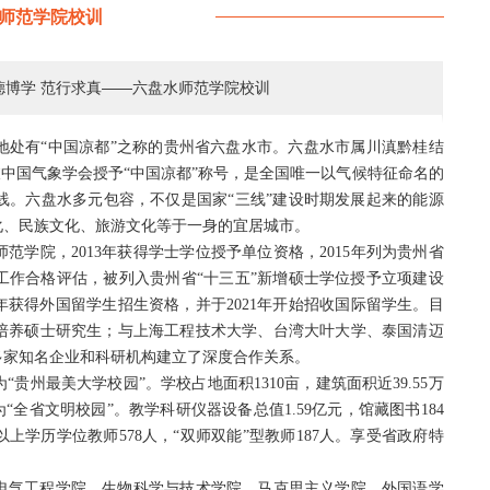
师范学院校训
德博学 范行求真——六盘水师范学院校训
地处有“中国凉都”之称的贵州省六盘水市。六盘水市属川滇黔桂结
被中国气象学会授予“中国凉都”称号，是全国唯一以气候特征命名的
线。六盘水多元包容，不仅是国家“三线”建设时期发展起来的能源
化、民族文化、旅游文化等于一身的宜居城市。
范学院，2013年获得学士学位授予单位资格，2015年列为贵州省
学工作合格评估，被列入贵州省“十三五”新增硕士学位授予立项建设
8年获得外国留学生招生资格，并于2021年开始招收国际留学生。目
培养硕士研究生；与上海工程技术大学、台湾大叶大学、泰国清迈
多家知名企业和科研机构建立了深度合作关系。
州最美大学校园”。学校占地面积1310亩，建筑面积近39.55万
为“全省文明校园”。教学科研仪器设备总值1.59亿元，馆藏图书184
以上学历学位教师578人，“双师双能”型教师187人。享受省政府特
电气工程学院、生物科学与技术学院、马克思主义学院、外国语学