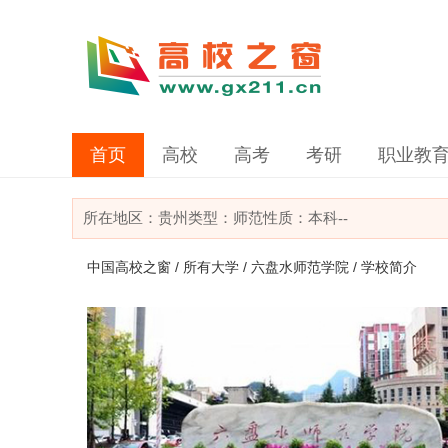
首页
高校
高考
考研
职业教
所在地区：
贵州
类型：
师范
性质：本科
--
中国高校之窗
/
所有大学
/
六盘水师范学院
/ 学校简介