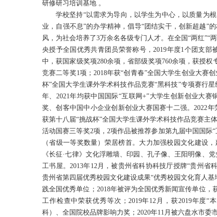
研修研习培训基地 。
学校坚持“以需求为导向，以学生为中心，以质量为根
业，自强不息”的办学精神，倡导“团结实干，创新超越”的
风，为社会培养了3万余名各级专门人才。在全国“两红”“两优
央授予全国优秀共青团员荣誉称号，2019年度1个团支
中，获国家级奖项280余项，省部级奖项760余项，获授权
竞赛二等奖1项；2018年获“创青春”全国大学生创业大赛
杯”全国大学生课外学术科技作品竞赛“黑科技”专项赛行星级
年、2021年均获中国国际“互联网+”大学生创新创业大赛
奖、创客中国中小企业创新创业大赛国赛十二强。2022年荣
获第十八届“挑战杯”全国大学生课外学术科技作品竞赛主体
活动国赛三等奖2项，2项作品被推荐参加第九届中国国际“
（省级一等奖数量）荣居榜首。大力加强校园文化建设，建
《长征·七律》文化浮雕墙、印园、孔子像、王阳明像、
工书屋。2013年12月，被贵州省科协科技厅授牌“贵州省
贵州省第四届优秀校园文化建设成果“优秀校园文化育人基地”
践全国优秀单位；2018年被评为全国优秀新闻宣传单位，获
工作检查中荣获优秀等次；2019年12月，获2019年度
科）、全国院校品牌影响力奖；2020年11月被六盘水市