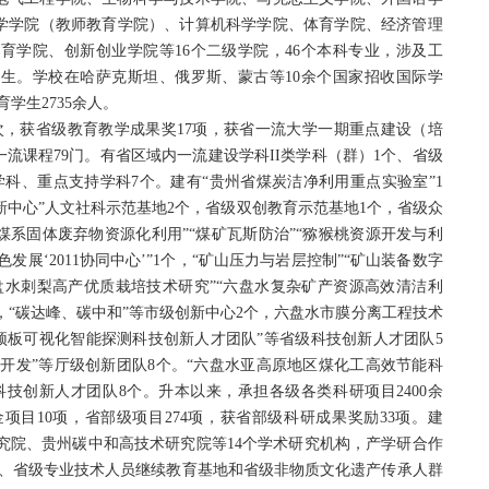
学学院（教师教育学院）、计算机科学学院、体育学院、经济管理
育学院、创新创业学院等16个二级学院，46个本科专业，涉及工
招生。学校在哈萨克斯坦、俄罗斯、蒙古等10余个国家招收国际学
学生2735余人。
次，获省级教育教学成果奖17项，获省一流大学一期重点建设（培
流课程79门。有省区域内一流建设学科II类学科（群）1个、省级
科、重点支持学科7个。建有“贵州省煤炭洁净利用重点实验室”1
新中心”人文社科示范基地2个，省级双创教育示范基地1个，省级众
煤系固体废弃物资源化利用”“煤矿瓦斯防治”“猕猴桃资源开发与利
展‘2011协同中心’”1个，“矿山压力与岩层控制”“矿山装备数字
盘水刺梨高产优质栽培技术研究”“六盘水复杂矿产资源高效清洁利
个，“碳达峰、碳中和”等市级创新中心2个，六盘水市膜分离工程技术
道顶板可视化智能探测科技创新人才团队”等省级科技创新人才团队5
与开发”等厅级创新团队8个。“六盘水亚高原地区煤化工高效节能科
科技创新人才团队8个。升本以来，承担各级各类科研项目2400余
项目10项，省部级项目274项，获省部级科研成果奖励33项。建
研究院、贵州碳中和高技术研究院等14个学术研究机构，产学研合作
心、省级专业技术人员继续教育基地和省级非物质文化遗产传承人群