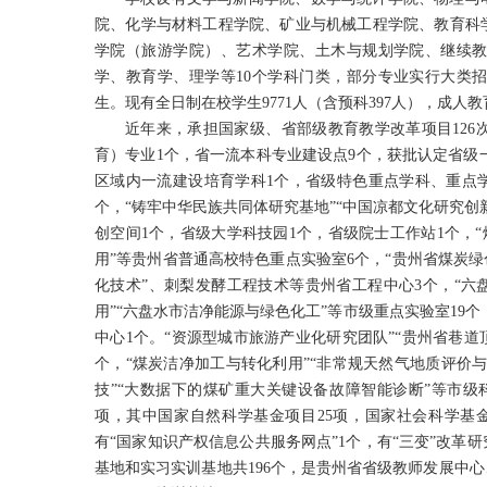
院、化学与材料工程学院、矿业与机械工程学院、教育科
学院（旅游学院）、艺术学院、土木与规划学院、继续教
学、教育学、理学等10个学科门类，部分专业实行大类
生。现有全日制在校学生9771人（含预科397人），成人教育
近年来，承担国家级、省部级教育教学改革项目126
育）专业1个，省一流本科专业建设点9个，获批认定省级一
区域内一流建设培育学科1个，省级特色重点学科、重点学
个，“铸牢中华民族共同体研究基地”“中国凉都文化研究创
创空间1个，省级大学科技园1个，省级院士工作站1个，“
用”等贵州省普通高校特色重点实验室6个，“贵州省煤炭绿色发
化技术”、刺梨发酵工程技术等贵州省工程中心3个，“六
用”“六盘水市洁净能源与绿色化工”等市级重点实验室19
中心1个。“资源型城市旅游产业化研究团队”“贵州省巷
个，“煤炭洁净加工与转化利用”“非常规天然气地质评价
技”“大数据下的煤矿重大关键设备故障智能诊断”等市级
项，其中国家自然科学基金项目25项，国家社会科学基金
有“国家知识产权信息公共服务网点”1个，有“三变”改革
基地和实习实训基地共196个，是贵州省省级教师发展中