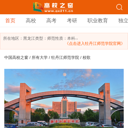
首页
高校
高考
考研
职业教育
独
所在地区：
黑龙江
类型：
师范
性质：本科
--
《点击进入牡丹江师范学院官网》
中国高校之窗
/
所有大学
/
牡丹江师范学院
/ 校歌