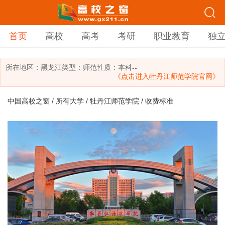
首页
高校
高考
考研
职业教育
独
所在地区：
黑龙江
类型：
师范
性质：本科
--
《点击进入牡丹江师范学院官网》
中国高校之窗
/
所有大学
/
牡丹江师范学院
/ 收费标准