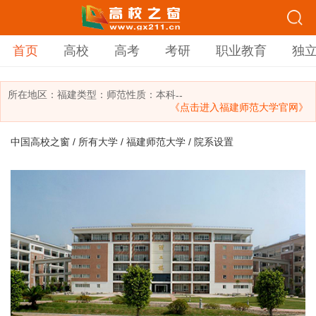
首页
高校
高考
考研
职业教育
独
所在地区：
福建
类型：
师范
性质：本科
--
《点击进入福建师范大学官网》
中国高校之窗
/
所有大学
/
福建师范大学
/ 院系设置