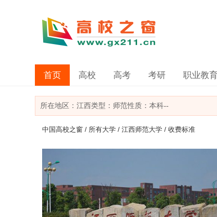
首页
高校
高考
考研
职业教
所在地区：
江西
类型：
师范
性质：本科
--
中国高校之窗
/
所有大学
/
江西师范大学
/ 收费标准