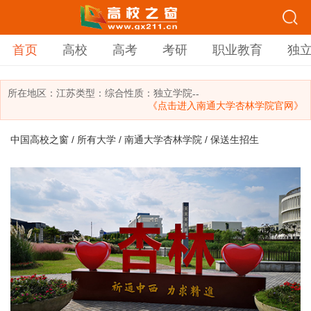
首页
高校
高考
考研
职业教育
独
所在地区：
江苏
类型：
综合
性质：独立学院
--
《点击进入南通大学杏林学院官网》
中国高校之窗
/
所有大学
/
南通大学杏林学院
/ 保送生招生