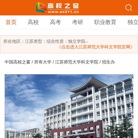
首页
高校
高考
考研
职业教育
独
所在地区：
江苏
类型：
综合
性质：独立学院
--
《点击进入江苏师范大学科文学院官网》
中国高校之窗
/
所有大学
/
江苏师范大学科文学院
/ 招生办