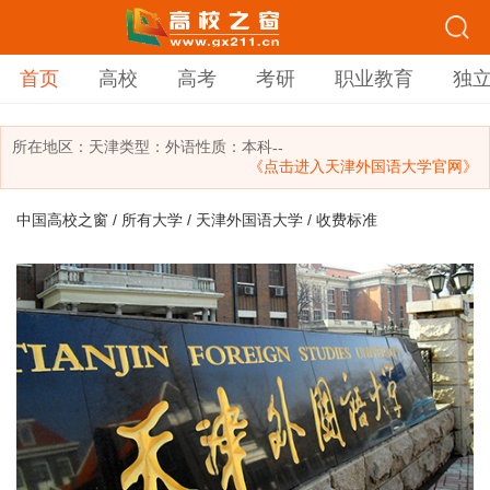
首页
高校
高考
考研
职业教育
独
所在地区：
天津
类型：
外语
性质：本科
--
《点击进入天津外国语大学官网》
中国高校之窗
/
所有大学
/
天津外国语大学
/ 收费标准