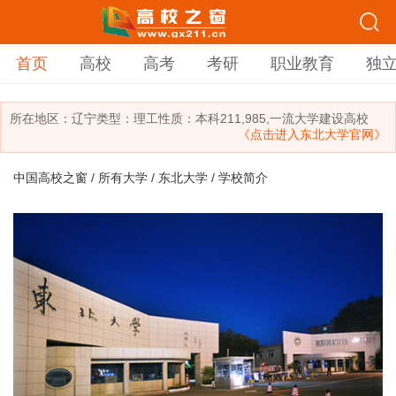
首页
高校
高考
考研
职业教育
独
所在地区：
辽宁
类型：
理工
性质：本科
211,985,一流大学建设高校
《点击进入东北大学官网》
中国高校之窗
/
所有大学
/
东北大学
/ 学校简介