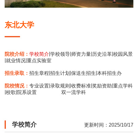
东北大学
|
|
|
|
院校介绍：
学校简介
学校领导
师资力量
历史沿革
校园风景
|
|
就业情况
重点实验室
|
|
|
招生录取：
招生章程
招生计划
保送生招生
本科招生办
|
|
|
|
院校情况：
专业设置
录取规则
收费标准
奖励资助
重点学科
|
|
校歌
院系设置
双一流学科
学校简介
更新时间：2025/10/17