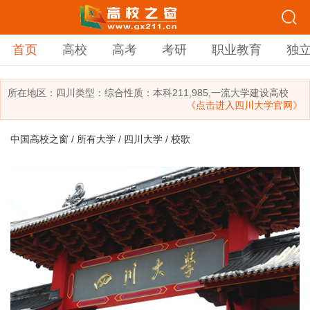
首页
高校
高考
考研
职业教育
独
所在地区：
四川
类型：
综合
性质：本科
211,985,一流大学建设高校
《点击进入四川大学官网》
中国高校之窗
/
所有大学
/
四川大学
/ 校歌