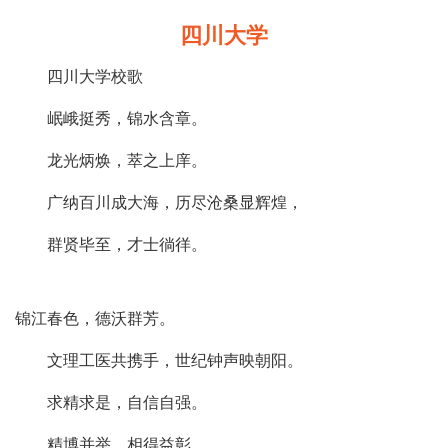
四川大学
四川大学校歌
岷峨挺秀，锦水含章。
龙光炳焕，萃之上庠。
广纳百川成大海，历尽沧桑显辉煌，
群贤毕至，才士徜徉。
锦江春色，德沃群芳。
文理工医共携手，世纪钟声映朝阳。
求精求是，自信自强。
精博并举，相得益彰。