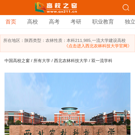
首页
高校
高考
考研
职业教育
独
所在地区：
陕西
类型：
农林
性质：本科
211,985,一流大学建设高校
《点击进入西北农林科技大学官网》
中国高校之窗
/
所有大学
/
西北农林科技大学
/ 双一流学科