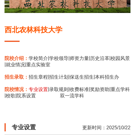
西北农林科技大学
|
|
|
|
院校介绍：
学校简介
学校领导
师资力量
历史沿革
校园风景
|
|
就业情况
重点实验室
|
|
|
招生录取：
招生章程
招生计划
保送生招生
本科招生办
|
|
|
|
院校情况：
专业设置
录取规则
收费标准
奖励资助
重点学科
|
|
校歌
院系设置
双一流学科
专业设置
更新时间：2025/10/22