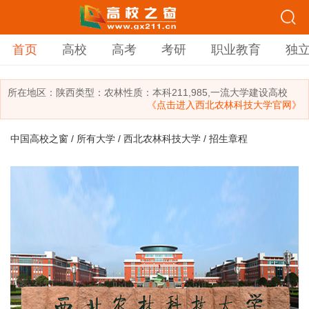
首页
高校
高考
考研
职业教育
独
所在地区：
陕西
类型：
农林
性质：本科
211,985,一流大学建设高校
《点击进入西北农林科技大学官网》
中国高校之窗
/
所有大学
/
西北农林科技大学
/ 招生章程