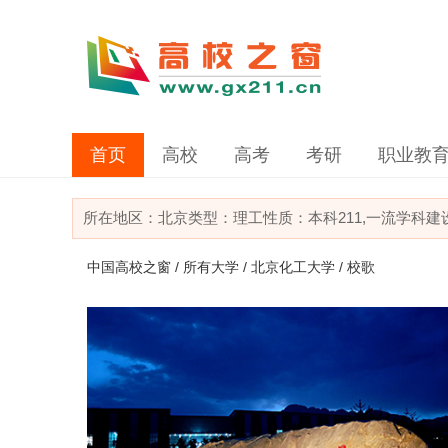
首页
高校
高考
考研
职业教
所在地区：
北京
类型：
理工
性质：本科
211,一流学科
中国高校之窗
/
所有大学
/
北京化工大学
/ 校歌