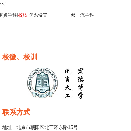
生办
|
|
重点学科
校歌
院系设置
双一流学科
校徽、校训
联系方式
地址：北京市朝阳区北三环东路15号