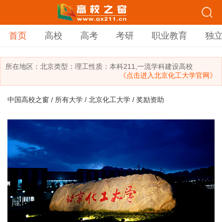
首页
高校
高考
考研
职业教育
独
所在地区：
北京
类型：
理工
性质：本科
211,一流学科建设高校
《点击进入北京化工大学官网》
中国高校之窗
/
所有大学
/
北京化工大学
/ 奖励资助