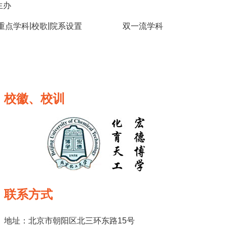
生办
|
|
重点学科
校歌
院系设置
双一流学科
校徽、校训
联系方式
地址：北京市朝阳区北三环东路15号