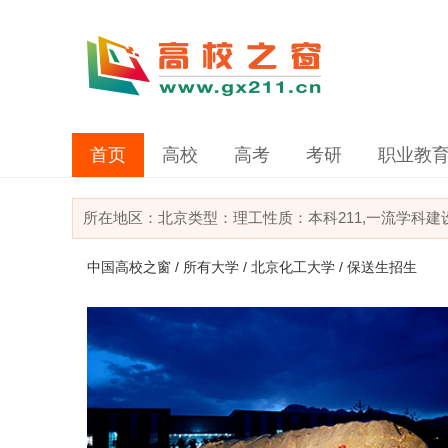
首页
高校
高考
考研
职业教
所在地区：
北京
类型：
理工
性质：本科
211,一流学科
中国高校之窗
/
所有大学
/
北京化工大学
/ 保送生招生