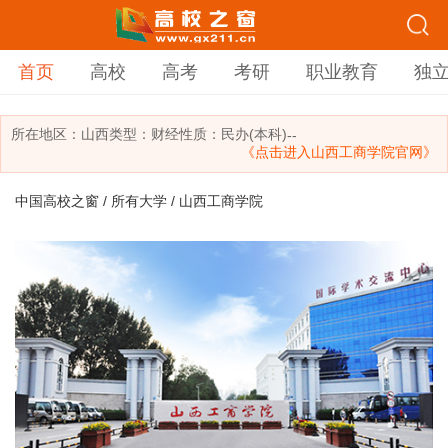
首页
高校
高考
考研
职业教育
独
所在地区：
山西
类型：
财经
性质：民办(本科)
--
《点击进入山西工商学院官网》
中国高校之窗
/
所有大学
/ 山西工商学院