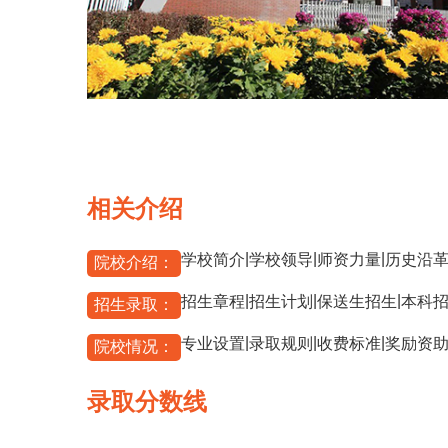
相关介绍
|
|
|
学校简介
学校领导
师资力量
历史沿
院校介绍：
|
|
|
招生章程
招生计划
保送生招生
本科
招生录取：
|
|
|
专业设置
录取规则
收费标准
奖励资
院校情况：
录取分数线