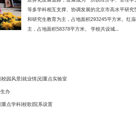
等多学科相互支撑、协调发展的北京市高水平研究
和研究生教育为主，占地面积293245平方米。
主，占地面积58378平方米。 学校共设城...
|
|
|
革
校园风景
就业情况
重点实验室
招生办
|
|
|
助
重点学科
校歌
院系设置