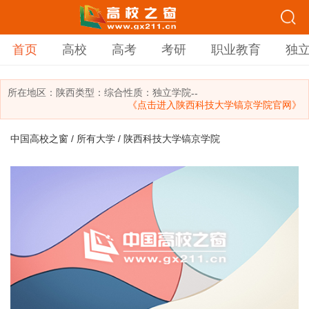
首页
高校
高考
考研
职业教育
独
所在地区：
陕西
类型：
综合
性质：独立学院
--
《点击进入陕西科技大学镐京学院官网》
中国高校之窗
/
所有大学
/ 陕西科技大学镐京学院