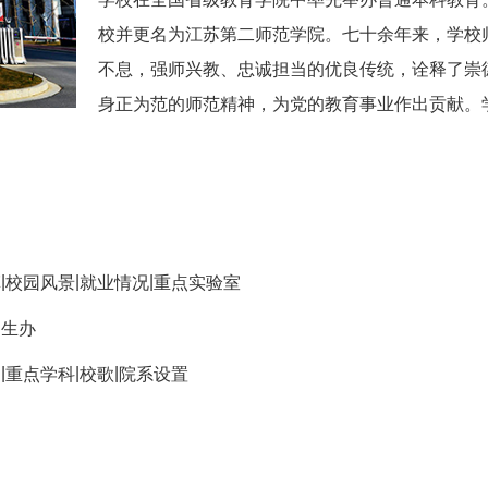
校并更名为江苏第二师范学院。七十余年来，学校
不息，强师兴教、忠诚担当的优良传统，诠释了崇
身正为范的师范精神，为党的教育事业作出贡献。学校
|
|
|
革
校园风景
就业情况
重点实验室
招生办
|
|
|
助
重点学科
校歌
院系设置